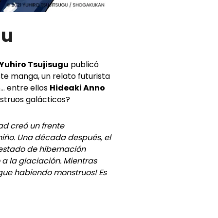
gu
Yuhiro Tsujisugu
publicó
te manga, un relato futurista
. entre ellos
Hideaki Anno
struos galácticos?
ad creó un frente
niño. Una década después, el
 estado de hibernación
a la glaciación. Mientras
sigue habiendo monstruos! Es