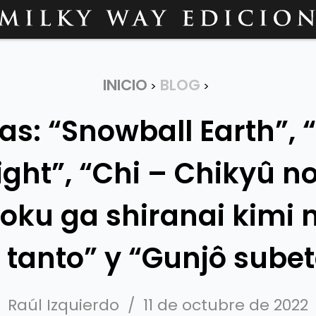
INICIO
BLOG
>
>
as: “Snowball Earth”, 
Night”, “Chi – Chikyû no
Boku ga shiranai kimi 
o tanto” y “Gunjô subet
Raúl Izquierdo
/
11 de octubre de 2022