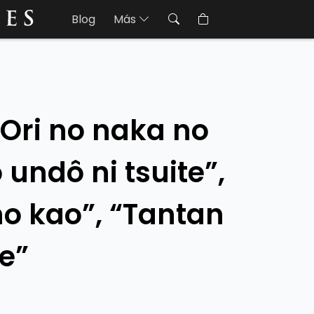
Blog
Más
“Ori no naka no
 undô ni tsuite”,
no kao”, “Tantan
e”