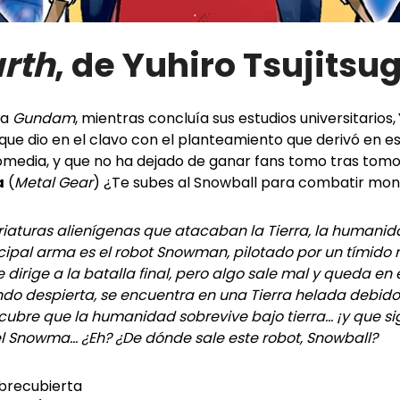
rth
, de Yuhiro Tsujitsu
ia
Gundam
, mientras concluía sus estudios universitarios,
 que dio en el clavo con el planteamiento que derivó en es
omedia, y que no ha dejado de ganar fans tomo tras tomo..
a
(
Metal Gear
) ¿Te subes al Snowball para combatir mon
criaturas alienígenas que atacaban la Tierra, la humanid
ipal arma es el robot Snowman, pilotado por un tímido 
 dirige a la batalla final, pero algo sale mal y queda en
o despierta, se encuentra en una Tierra helada debido 
scubre que la humanidad sobrevive bajo tierra... ¡y que 
el Snowma... ¿Eh? ¿De dónde sale este robot, Snowball?
obrecubierta