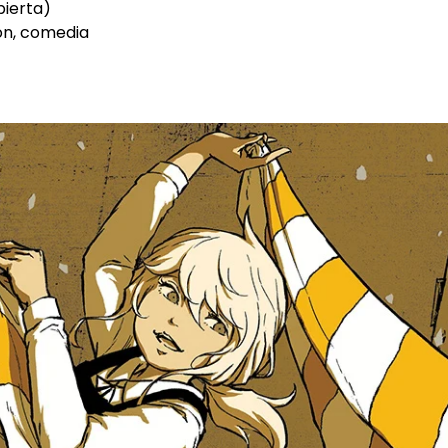
bierta)
ión, comedia